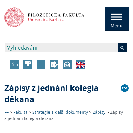
Zápisy z jednání kolegia
děkana
FF
>
Fakulta
>
Strategie a další dokumenty
>
Zápisy
>
Zápisy
z jednání kolegia děkana