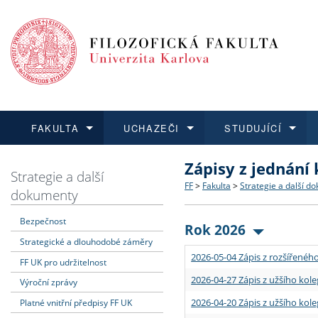
FAKULTA
UCHAZEČI
STUDUJÍCÍ
Zápisy z jednání
FAKULTA
UCHAZEČI
STUDUJÍCÍ
VĚDA A VÝZKUM
ZAHRANIČÍ
Struktura a historie
Co studovat a jak se přihlá
Bakalářské a magisterské
O vědě a výzkumu na FF
Aktuální nabídky a výběrov
Strategie a další
FF
>
Fakulta
>
Strategie a další d
dokumenty
Dozvědět se více
Podat přihlášku
Dozvědět se více
Dozvědět se více
Dozvědět se více
Strategie a další dokumen
Učitelské studijní program
Doktorské studium
Akademické kvalifikace
Vyjíždějící studenti
Bezpečnost
Rok 2026
Strategické a dlouhodobé záměry
Podpora a benefity pro z
Informace k průběhu přijím
Rigorózní řízení
Granty a projekty
Přijíždějící studenti
2026-05-04 Zápis z rozšířeného
FF UK pro udržitelnost
Absolventi fakulty
Vyjíždějící zaměstnanci
2026-04-27 Zápis z užšího kole
Výroční zprávy
2026-04-20 Zápis z užšího kole
Platné vnitřní předpisy FF UK
Fakultní školy FF UK