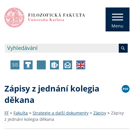
Zápisy z jednání kolegia
děkana
FF
>
Fakulta
>
Strategie a další dokumenty
>
Zápisy
>
Zápisy
z jednání kolegia děkana