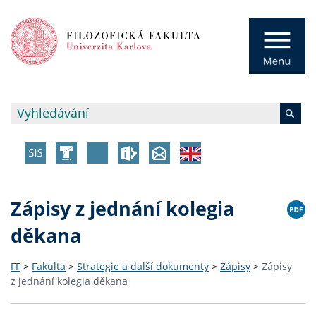
Zápisy z jednání kolegia
děkana
FF
>
Fakulta
>
Strategie a další dokumenty
>
Zápisy
>
Zápisy
z jednání kolegia děkana