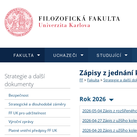
FAKULTA
UCHAZEČI
STUDUJÍCÍ
Zápisy z jednání
FAKULTA
UCHAZEČI
STUDUJÍCÍ
VĚDA A VÝZKUM
ZAHRANIČÍ
Struktura a historie
Co studovat a jak se přihlá
Bakalářské a magisterské
O vědě a výzkumu na FF
Aktuální nabídky a výběrov
Strategie a další
FF
>
Fakulta
>
Strategie a další d
dokumenty
Dozvědět se více
Podat přihlášku
Dozvědět se více
Dozvědět se více
Dozvědět se více
Strategie a další dokumen
Učitelské studijní program
Doktorské studium
Akademické kvalifikace
Vyjíždějící studenti
Bezpečnost
Rok 2026
Strategické a dlouhodobé záměry
Podpora a benefity pro z
Informace k průběhu přijím
Rigorózní řízení
Granty a projekty
Přijíždějící studenti
2026-05-04 Zápis z rozšířeného
FF UK pro udržitelnost
Absolventi fakulty
Vyjíždějící zaměstnanci
2026-04-27 Zápis z užšího kole
Výroční zprávy
2026-04-20 Zápis z užšího kole
Platné vnitřní předpisy FF UK
Fakultní školy FF UK