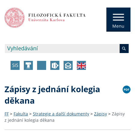
Zápisy z jednání kolegia
děkana
FF
>
Fakulta
>
Strategie a další dokumenty
>
Zápisy
>
Zápisy
z jednání kolegia děkana