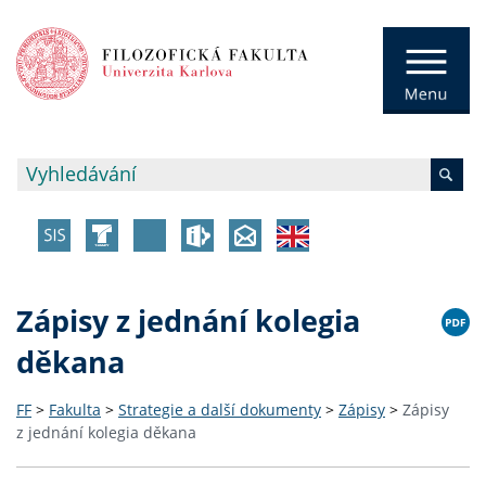
Zápisy z jednání kolegia
děkana
FF
>
Fakulta
>
Strategie a další dokumenty
>
Zápisy
>
Zápisy
z jednání kolegia děkana