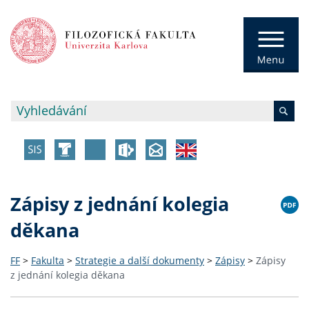
Zápisy z jednání kolegia
děkana
FF
>
Fakulta
>
Strategie a další dokumenty
>
Zápisy
>
Zápisy
z jednání kolegia děkana