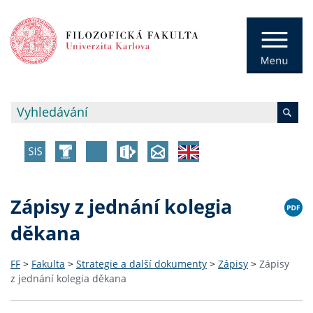
Zápisy z jednání kolegia
děkana
FF
>
Fakulta
>
Strategie a další dokumenty
>
Zápisy
>
Zápisy
z jednání kolegia děkana