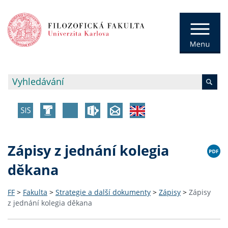
Zápisy z jednání kolegia
děkana
FF
>
Fakulta
>
Strategie a další dokumenty
>
Zápisy
>
Zápisy
z jednání kolegia děkana