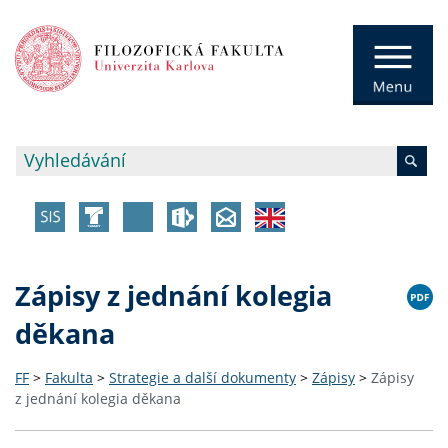
Zápisy z jednání kolegia
děkana
FF
>
Fakulta
>
Strategie a další dokumenty
>
Zápisy
>
Zápisy
z jednání kolegia děkana