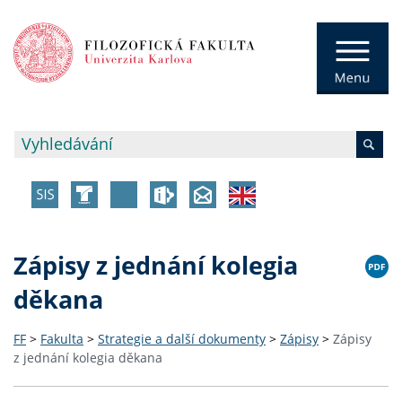
Zápisy z jednání kolegia
děkana
FF
>
Fakulta
>
Strategie a další dokumenty
>
Zápisy
>
Zápisy
z jednání kolegia děkana