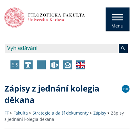
Zápisy z jednání kolegia
děkana
FF
>
Fakulta
>
Strategie a další dokumenty
>
Zápisy
>
Zápisy
z jednání kolegia děkana