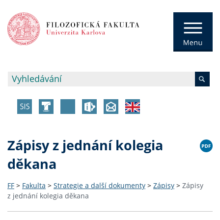
Zápisy z jednání kolegia
děkana
FF
>
Fakulta
>
Strategie a další dokumenty
>
Zápisy
>
Zápisy
z jednání kolegia děkana