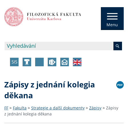
Zápisy z jednání kolegia
děkana
FF
>
Fakulta
>
Strategie a další dokumenty
>
Zápisy
>
Zápisy
z jednání kolegia děkana