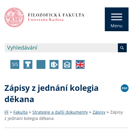
Zápisy z jednání kolegia
děkana
FF
>
Fakulta
>
Strategie a další dokumenty
>
Zápisy
>
Zápisy
z jednání kolegia děkana