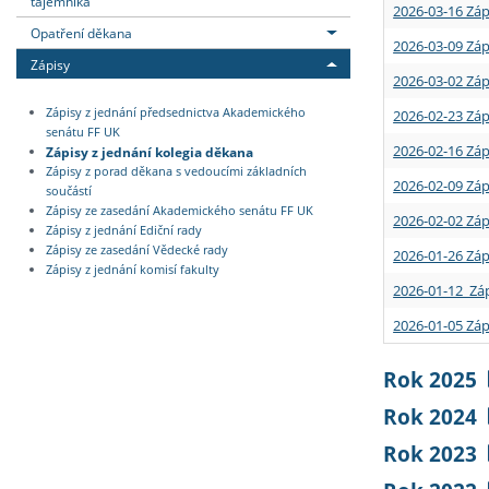
tajemníka
2026-03-16 Záp
Opatření děkana
2026-03-09 Záp
Zápisy
2026-03-02 Záp
Zápisy z jednání předsednictva Akademického
2026-02-23 Záp
senátu FF UK
2026-02-16 Záp
Zápisy z jednání kolegia děkana
Zápisy z porad děkana s vedoucími základních
2026-02-09 Záp
součástí
Zápisy ze zasedání Akademického senátu FF UK
2026-02-02 Záp
Zápisy z jednání Ediční rady
Zápisy ze zasedání Vědecké rady
2026-01-26 Záp
Zápisy z jednání komisí fakulty
2026-01-12 Záp
2026-01-05 Záp
Rok 2025
Rok 2024
Rok 2023