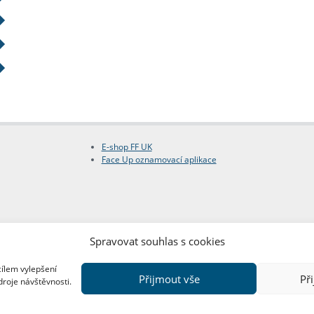
E-shop FF UK
Face Up oznamovací aplikace
Spravovat souhlas s cookies
cílem vylepšení
Přijmout vše
Př
droje návštěvnosti.
Copyright © FF UK 2026
Design:
Red Peppers