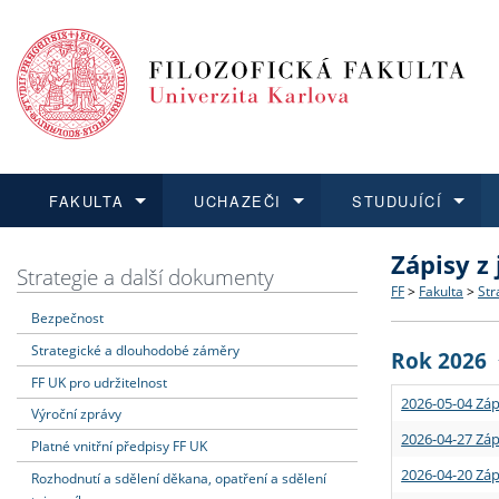
FAKULTA
UCHAZEČI
STUDUJÍCÍ
Zápisy z
FAKULTA
UCHAZEČI
STUDUJÍCÍ
VĚDA A VÝZKUM
ZAHRANIČÍ
Struktura a
Co studova
Bakalářsk
O vědě a 
Aktuální n
Strategie a další dokumenty
FF
>
Fakulta
>
Str
Bezpečnost
Dozvědět se více
Podat přihlášku
Dozvědět se více
Dozvědět se více
Dozvědět se více
Strategie 
Učitelské 
Doktorské
Akademické
Vyjíždějící
Strategické a dlouhodobé záměry
Rok 2026
Podpora a
Informace 
Rigorózní 
Granty a p
Přijíždějíc
FF UK pro udržitelnost
2026-05-04 Záp
Výroční zprávy
Absolventi
Vyjíždějíc
2026-04-27 Záp
Platné vnitřní předpisy FF UK
2026-04-20 Záp
Rozhodnutí a sdělení děkana, opatření a sdělení
Fakultní š