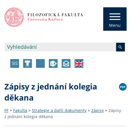
Zápisy z jednání kolegia
děkana
FF
>
Fakulta
>
Strategie a další dokumenty
>
Zápisy
>
Zápisy
z jednání kolegia děkana