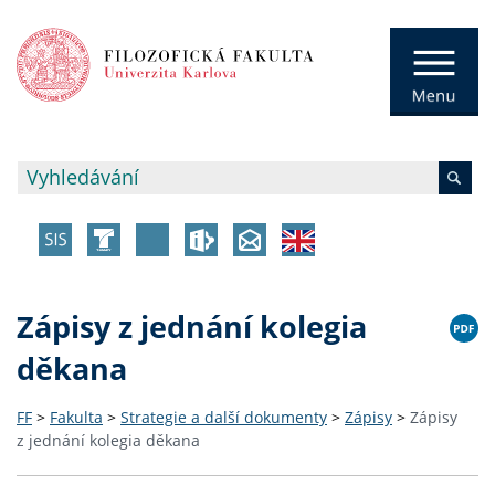
Zápisy z jednání kolegia
děkana
FF
>
Fakulta
>
Strategie a další dokumenty
>
Zápisy
>
Zápisy
z jednání kolegia děkana