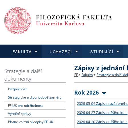
FAKULTA
UCHAZEČI
STUDUJÍCÍ
Zápisy z jednání
FAKULTA
UCHAZEČI
STUDUJÍCÍ
VĚDA A VÝZKUM
ZAHRANIČÍ
Struktura a historie
Co studovat a jak se přihlá
Bakalářské a magisterské
O vědě a výzkumu na FF
Aktuální nabídky a výběrov
Strategie a další
FF
>
Fakulta
>
Strategie a další d
dokumenty
Dozvědět se více
Podat přihlášku
Dozvědět se více
Dozvědět se více
Dozvědět se více
Strategie a další dokumen
Učitelské studijní program
Doktorské studium
Akademické kvalifikace
Vyjíždějící studenti
Bezpečnost
Rok 2026
Strategické a dlouhodobé záměry
Podpora a benefity pro z
Informace k průběhu přijím
Rigorózní řízení
Granty a projekty
Přijíždějící studenti
2026-05-04 Zápis z rozšířeného
FF UK pro udržitelnost
Absolventi fakulty
Vyjíždějící zaměstnanci
2026-04-27 Zápis z užšího kole
Výroční zprávy
2026-04-20 Zápis z užšího kole
Platné vnitřní předpisy FF UK
Fakultní školy FF UK