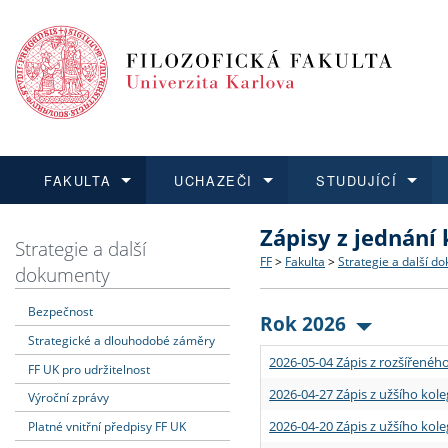
FAKULTA
UCHAZEČI
STUDUJÍCÍ
Zápisy z jednání
FAKULTA
UCHAZEČI
STUDUJÍCÍ
VĚDA A VÝZKUM
ZAHRANIČÍ
Struktura a historie
Co studovat a jak se přihlá
Bakalářské a magisterské
O vědě a výzkumu na FF
Aktuální nabídky a výběrov
Strategie a další
FF
>
Fakulta
>
Strategie a další d
dokumenty
Dozvědět se více
Podat přihlášku
Dozvědět se více
Dozvědět se více
Dozvědět se více
Strategie a další dokumen
Učitelské studijní program
Doktorské studium
Akademické kvalifikace
Vyjíždějící studenti
Bezpečnost
Rok 2026
Strategické a dlouhodobé záměry
Podpora a benefity pro z
Informace k průběhu přijím
Rigorózní řízení
Granty a projekty
Přijíždějící studenti
2026-05-04 Zápis z rozšířeného
FF UK pro udržitelnost
Absolventi fakulty
Vyjíždějící zaměstnanci
2026-04-27 Zápis z užšího kole
Výroční zprávy
2026-04-20 Zápis z užšího kole
Platné vnitřní předpisy FF UK
Fakultní školy FF UK