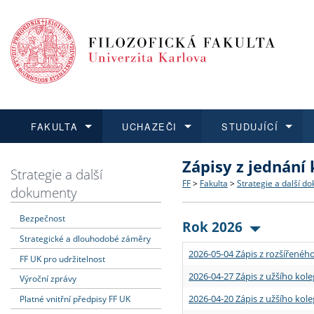
FAKULTA
UCHAZEČI
STUDUJÍCÍ
Zápisy z jednání
FAKULTA
UCHAZEČI
STUDUJÍCÍ
VĚDA A VÝZKUM
ZAHRANIČÍ
Struktura a historie
Co studovat a jak se přihlá
Bakalářské a magisterské
O vědě a výzkumu na FF
Aktuální nabídky a výběrov
Strategie a další
FF
>
Fakulta
>
Strategie a další d
dokumenty
Dozvědět se více
Podat přihlášku
Dozvědět se více
Dozvědět se více
Dozvědět se více
Strategie a další dokumen
Učitelské studijní program
Doktorské studium
Akademické kvalifikace
Vyjíždějící studenti
Bezpečnost
Rok 2026
Strategické a dlouhodobé záměry
Podpora a benefity pro z
Informace k průběhu přijí
Rigorózní řízení
Granty a projekty
Přijíždějící studenti
2026-05-04 Zápis z rozšířeného
FF UK pro udržitelnost
Absolventi fakulty
Vyjíždějící zaměstnanci
2026-04-27 Zápis z užšího kole
Výroční zprávy
2026-04-20 Zápis z užšího kole
Platné vnitřní předpisy FF UK
Fakultní školy FF UK