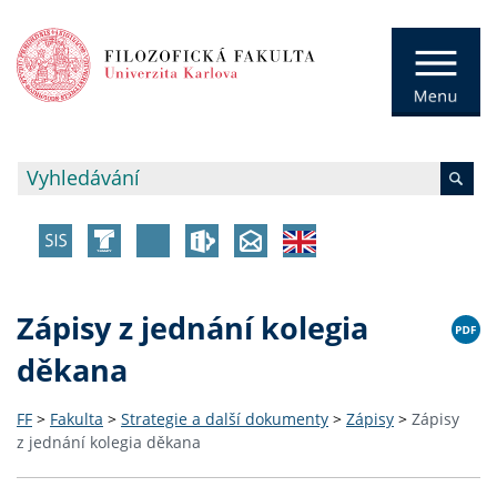
Zápisy z jednání kolegia
děkana
FF
>
Fakulta
>
Strategie a další dokumenty
>
Zápisy
>
Zápisy
z jednání kolegia děkana