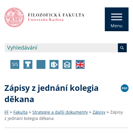
Zápisy z jednání kolegia
děkana
FF
>
Fakulta
>
Strategie a další dokumenty
>
Zápisy
>
Zápisy
z jednání kolegia děkana