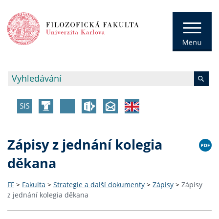
Zápisy z jednání kolegia
děkana
FF
>
Fakulta
>
Strategie a další dokumenty
>
Zápisy
>
Zápisy
z jednání kolegia děkana