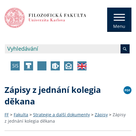
Zápisy z jednání kolegia
děkana
FF
>
Fakulta
>
Strategie a další dokumenty
>
Zápisy
>
Zápisy
z jednání kolegia děkana