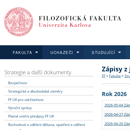
FAKULTA
UCHAZEČI
STUDUJÍCÍ
Zápisy z
FAKULTA
UCHAZEČI
STUDUJÍCÍ
VĚDA A VÝZKUM
ZAHRANIČÍ
Struktura a
Co studova
Bakalářsk
O vědě a 
Aktuální n
Strategie a další dokumenty
FF
>
Fakulta
>
Str
Bezpečnost
Dozvědět se více
Podat přihlášku
Dozvědět se více
Dozvědět se více
Dozvědět se více
Strategie 
Učitelské 
Doktorské
Akademické
Vyjíždějící
Strategické a dlouhodobé záměry
Rok 2026
Podpora a
Informace 
Rigorózní 
Granty a p
Přijíždějíc
FF UK pro udržitelnost
2026-05-04 Záp
Výroční zprávy
Absolventi
Vyjíždějíc
2026-04-27 Záp
Platné vnitřní předpisy FF UK
2026-04-20 Záp
Rozhodnutí a sdělení děkana, opatření a sdělení
Fakultní š