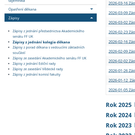
tajemníka
2026-03-16 Záp
Opatření děkana
2026-03-09 Záp
Zápisy
2026-03-02 Záp
Zápisy z jednání předsednictva Akademického
2026-02-23 Záp
senátu FF UK
2026-02-16 Záp
Zápisy z jednání kolegia děkana
Zápisy z porad děkana s vedoucími základních
2026-02-09 Záp
součástí
Zápisy ze zasedání Akademického senátu FF UK
2026-02-02 Záp
Zápisy z jednání Ediční rady
Zápisy ze zasedání Vědecké rady
2026-01-26 Záp
Zápisy z jednání komisí fakulty
2026-01-12 Záp
2026-01-05 Záp
Rok 2025
Rok 2024
Rok 2023