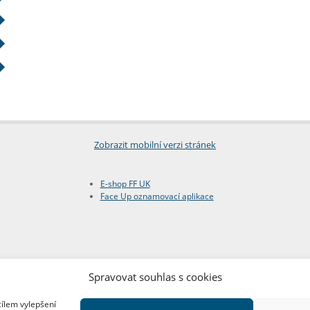
Zobrazit mobilní verzi stránek
E-shop FF UK
Face Up oznamovací aplikace
Spravovat souhlas s cookies
cílem vylepšení