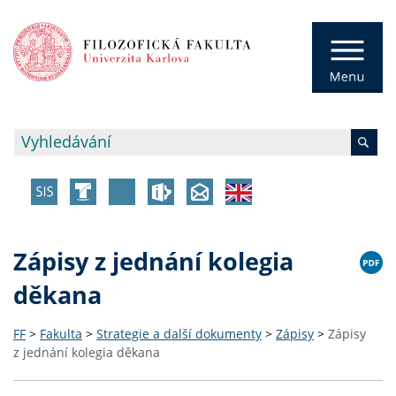
Zápisy z jednání kolegia
děkana
FF
>
Fakulta
>
Strategie a další dokumenty
>
Zápisy
>
Zápisy
z jednání kolegia děkana