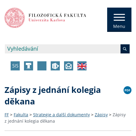
Zápisy z jednání kolegia
děkana
FF
>
Fakulta
>
Strategie a další dokumenty
>
Zápisy
>
Zápisy
z jednání kolegia děkana