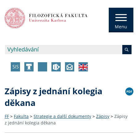
Zápisy z jednání kolegia
děkana
FF
>
Fakulta
>
Strategie a další dokumenty
>
Zápisy
>
Zápisy
z jednání kolegia děkana