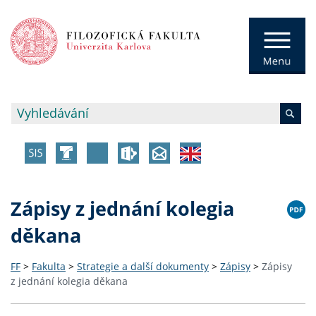
Zápisy z jednání kolegia
děkana
FF
>
Fakulta
>
Strategie a další dokumenty
>
Zápisy
>
Zápisy
z jednání kolegia děkana