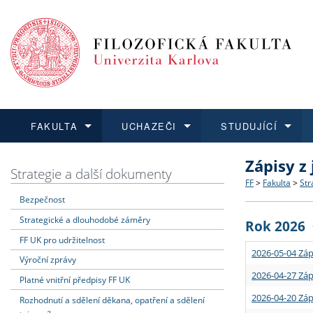
FAKULTA
UCHAZEČI
STUDUJÍCÍ
Zápisy z
FAKULTA
UCHAZEČI
STUDUJÍCÍ
VĚDA A VÝZKUM
ZAHRANIČÍ
Struktura a
Co studova
Bakalářsk
O vědě a 
Aktuální n
Strategie a další dokumenty
FF
>
Fakulta
>
Str
Bezpečnost
Dozvědět se více
Podat přihlášku
Dozvědět se více
Dozvědět se více
Dozvědět se více
Strategie 
Učitelské 
Doktorské
Akademické
Vyjíždějící
Strategické a dlouhodobé záměry
Rok 2026
Podpora a
Informace 
Rigorózní 
Granty a p
Přijíždějíc
FF UK pro udržitelnost
2026-05-04 Záp
Výroční zprávy
Absolventi
Vyjíždějíc
2026-04-27 Záp
Platné vnitřní předpisy FF UK
2026-04-20 Záp
Rozhodnutí a sdělení děkana, opatření a sdělení
Fakultní š