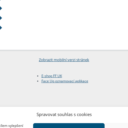
Zobrazit mobilní verzi stránek
E-shop FF UK
Face Up oznamovací aplikace
Spravovat souhlas s cookies
cílem vylepšení