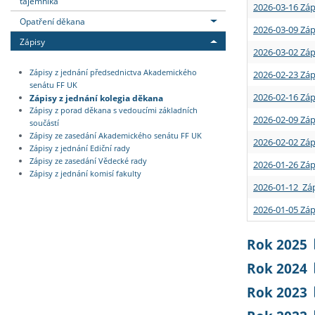
tajemníka
2026-03-16 Záp
Opatření děkana
2026-03-09 Záp
Zápisy
2026-03-02 Záp
Zápisy z jednání předsednictva Akademického
2026-02-23 Záp
senátu FF UK
2026-02-16 Záp
Zápisy z jednání kolegia děkana
Zápisy z porad děkana s vedoucími základních
2026-02-09 Záp
součástí
Zápisy ze zasedání Akademického senátu FF UK
2026-02-02 Záp
Zápisy z jednání Ediční rady
Zápisy ze zasedání Vědecké rady
2026-01-26 Záp
Zápisy z jednání komisí fakulty
2026-01-12 Záp
2026-01-05 Záp
Rok 2025
Rok 2024
Rok 2023