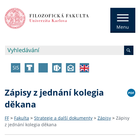
Zápisy z jednání kolegia
děkana
FF
>
Fakulta
>
Strategie a další dokumenty
>
Zápisy
>
Zápisy
z jednání kolegia děkana