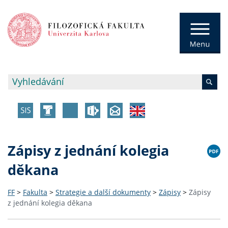
Zápisy z jednání kolegia
děkana
FF
>
Fakulta
>
Strategie a další dokumenty
>
Zápisy
>
Zápisy
z jednání kolegia děkana