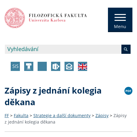
Zápisy z jednání kolegia
děkana
FF
>
Fakulta
>
Strategie a další dokumenty
>
Zápisy
>
Zápisy
z jednání kolegia děkana