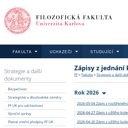
FAKULTA
UCHAZEČI
STUDUJÍCÍ
Zápisy z jednání
FAKULTA
UCHAZEČI
STUDUJÍCÍ
VĚDA A VÝZKUM
ZAHRANIČÍ
Struktura a historie
Co studovat a jak se přihlá
Bakalářské a magisterské
O vědě a výzkumu na FF
Aktuální nabídky a výběrov
Strategie a další
FF
>
Fakulta
>
Strategie a další d
dokumenty
Dozvědět se více
Podat přihlášku
Dozvědět se více
Dozvědět se více
Dozvědět se více
Strategie a další dokumen
Učitelské studijní program
Doktorské studium
Akademické kvalifikace
Vyjíždějící studenti
Bezpečnost
Rok 2026
Strategické a dlouhodobé záměry
Podpora a benefity pro z
Informace k průběhu přijím
Rigorózní řízení
Granty a projekty
Přijíždějící studenti
2026-05-04 Zápis z rozšířeného
FF UK pro udržitelnost
Absolventi fakulty
Vyjíždějící zaměstnanci
2026-04-27 Zápis z užšího kole
Výroční zprávy
2026-04-20 Zápis z užšího kole
Platné vnitřní předpisy FF UK
Fakultní školy FF UK