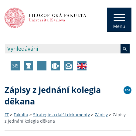
Zápisy z jednání kolegia
děkana
FF
>
Fakulta
>
Strategie a další dokumenty
>
Zápisy
>
Zápisy
z jednání kolegia děkana