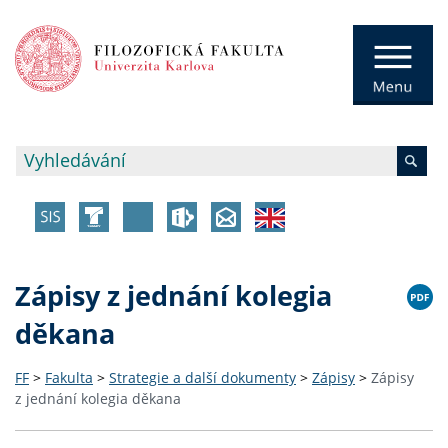
Zápisy z jednání kolegia
děkana
FF
>
Fakulta
>
Strategie a další dokumenty
>
Zápisy
>
Zápisy
z jednání kolegia děkana