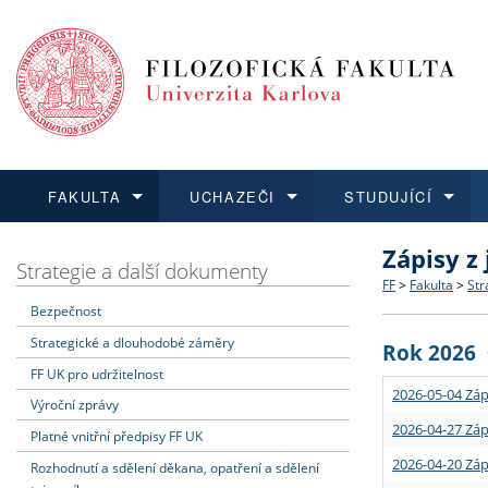
FAKULTA
UCHAZEČI
STUDUJÍCÍ
Zápisy z
FAKULTA
UCHAZEČI
STUDUJÍCÍ
VĚDA A VÝZKUM
ZAHRANIČÍ
Struktura a
Co studova
Bakalářsk
O vědě a 
Aktuální n
Strategie a další dokumenty
FF
>
Fakulta
>
Str
Bezpečnost
Dozvědět se více
Podat přihlášku
Dozvědět se více
Dozvědět se více
Dozvědět se více
Strategie 
Učitelské 
Doktorské
Akademické
Vyjíždějící
Strategické a dlouhodobé záměry
Rok 2026
Podpora a
Informace 
Rigorózní 
Granty a p
Přijíždějíc
FF UK pro udržitelnost
2026-05-04 Záp
Výroční zprávy
Absolventi
Vyjíždějíc
2026-04-27 Záp
Platné vnitřní předpisy FF UK
2026-04-20 Záp
Rozhodnutí a sdělení děkana, opatření a sdělení
Fakultní š