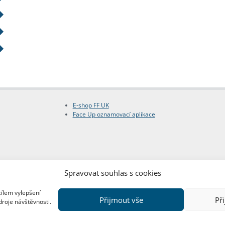
E-shop FF UK
Face Up oznamovací aplikace
Spravovat souhlas s cookies
cílem vylepšení
Přijmout vše
Př
droje návštěvnosti.
Copyright © FF UK 2026
Design:
Red Peppers