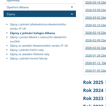
tajemníka
2026-03-16 Záp
Opatření děkana
2026-03-09 Záp
Zápisy
2026-03-02 Záp
Zápisy z jednání předsednictva Akademického
2026-02-23 Záp
senátu FF UK
2026-02-16 Záp
Zápisy z jednání kolegia děkana
Zápisy z porad děkana s vedoucími základních
2026-02-09 Záp
součástí
Zápisy ze zasedání Akademického senátu FF UK
2026-02-02 Záp
Zápisy z jednání Ediční rady
Zápisy ze zasedání Vědecké rady
2026-01-26 Záp
Zápisy z jednání komisí fakulty
2026-01-12 Záp
2026-01-05 Záp
Rok 2025
Rok 2024
Rok 2023