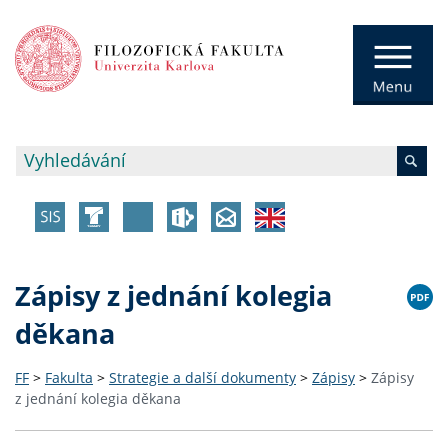
Zápisy z jednání kolegia
děkana
FF
>
Fakulta
>
Strategie a další dokumenty
>
Zápisy
>
Zápisy
z jednání kolegia děkana