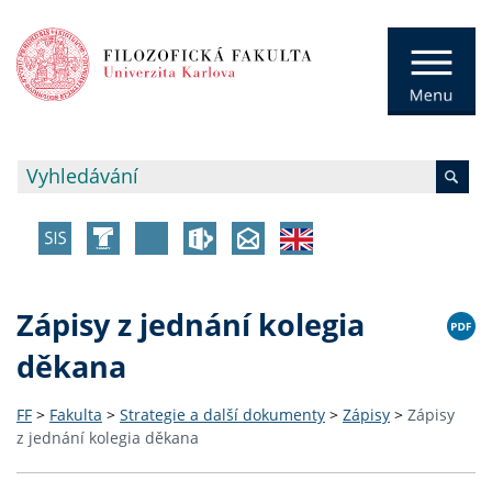
Zápisy z jednání kolegia
děkana
FF
>
Fakulta
>
Strategie a další dokumenty
>
Zápisy
>
Zápisy
z jednání kolegia děkana