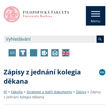
Zápisy z jednání kolegia
děkana
FF
>
Fakulta
>
Strategie a další dokumenty
>
Zápisy
>
Zápisy
z jednání kolegia děkana