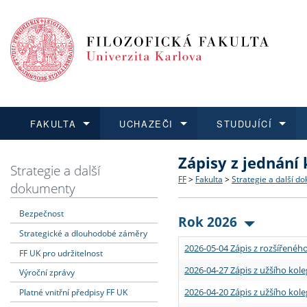
FAKULTA
UCHAZEČI
STUDUJÍCÍ
Zápisy z jednání
FAKULTA
UCHAZEČI
STUDUJÍCÍ
VĚDA A VÝZKUM
ZAHRANIČÍ
Struktura a historie
Co studovat a jak se přihlá
Bakalářské a magisterské
O vědě a výzkumu na FF
Aktuální nabídky a výběrov
Strategie a další
FF
>
Fakulta
>
Strategie a další d
dokumenty
Dozvědět se více
Podat přihlášku
Dozvědět se více
Dozvědět se více
Dozvědět se více
Strategie a další dokumen
Učitelské studijní program
Doktorské studium
Akademické kvalifikace
Vyjíždějící studenti
Bezpečnost
Rok 2026
Strategické a dlouhodobé záměry
Podpora a benefity pro z
Informace k průběhu přijím
Rigorózní řízení
Granty a projekty
Přijíždějící studenti
2026-05-04 Zápis z rozšířeného
FF UK pro udržitelnost
Absolventi fakulty
Vyjíždějící zaměstnanci
2026-04-27 Zápis z užšího kole
Výroční zprávy
2026-04-20 Zápis z užšího kole
Platné vnitřní předpisy FF UK
Fakultní školy FF UK