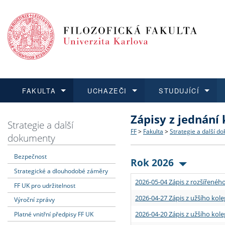
FAKULTA
UCHAZEČI
STUDUJÍCÍ
Zápisy z jednání
FAKULTA
UCHAZEČI
STUDUJÍCÍ
VĚDA A VÝZKUM
ZAHRANIČÍ
Struktura a historie
Co studovat a jak se přihlá
Bakalářské a magisterské
O vědě a výzkumu na FF
Aktuální nabídky a výběrov
Strategie a další
FF
>
Fakulta
>
Strategie a další d
dokumenty
Dozvědět se více
Podat přihlášku
Dozvědět se více
Dozvědět se více
Dozvědět se více
Strategie a další dokumen
Učitelské studijní program
Doktorské studium
Akademické kvalifikace
Vyjíždějící studenti
Bezpečnost
Rok 2026
Strategické a dlouhodobé záměry
Podpora a benefity pro z
Informace k průběhu přijí
Rigorózní řízení
Granty a projekty
Přijíždějící studenti
2026-05-04 Zápis z rozšířeného
FF UK pro udržitelnost
Absolventi fakulty
Vyjíždějící zaměstnanci
2026-04-27 Zápis z užšího kole
Výroční zprávy
2026-04-20 Zápis z užšího kole
Platné vnitřní předpisy FF UK
Fakultní školy FF UK