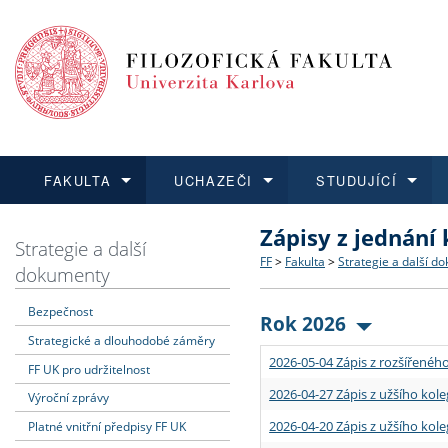
FAKULTA
UCHAZEČI
STUDUJÍCÍ
Zápisy z jednání
FAKULTA
UCHAZEČI
STUDUJÍCÍ
VĚDA A VÝZKUM
ZAHRANIČÍ
Struktura a historie
Co studovat a jak se přihlá
Bakalářské a magisterské
O vědě a výzkumu na FF
Aktuální nabídky a výběrov
Strategie a další
FF
>
Fakulta
>
Strategie a další d
dokumenty
Dozvědět se více
Podat přihlášku
Dozvědět se více
Dozvědět se více
Dozvědět se více
Strategie a další dokumen
Učitelské studijní program
Doktorské studium
Akademické kvalifikace
Vyjíždějící studenti
Bezpečnost
Rok 2026
Strategické a dlouhodobé záměry
Podpora a benefity pro z
Informace k průběhu přijí
Rigorózní řízení
Granty a projekty
Přijíždějící studenti
2026-05-04 Zápis z rozšířeného
FF UK pro udržitelnost
Absolventi fakulty
Vyjíždějící zaměstnanci
2026-04-27 Zápis z užšího kole
Výroční zprávy
2026-04-20 Zápis z užšího kole
Platné vnitřní předpisy FF UK
Fakultní školy FF UK