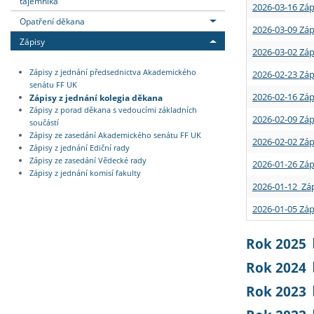
tajemníka
2026-03-16 Záp
Opatření děkana
2026-03-09 Záp
Zápisy
2026-03-02 Záp
Zápisy z jednání předsednictva Akademického
2026-02-23 Záp
senátu FF UK
2026-02-16 Záp
Zápisy z jednání kolegia děkana
Zápisy z porad děkana s vedoucími základních
2026-02-09 Záp
součástí
Zápisy ze zasedání Akademického senátu FF UK
2026-02-02 Záp
Zápisy z jednání Ediční rady
Zápisy ze zasedání Vědecké rady
2026-01-26 Záp
Zápisy z jednání komisí fakulty
2026-01-12 Záp
2026-01-05 Záp
Rok 2025
Rok 2024
Rok 2023