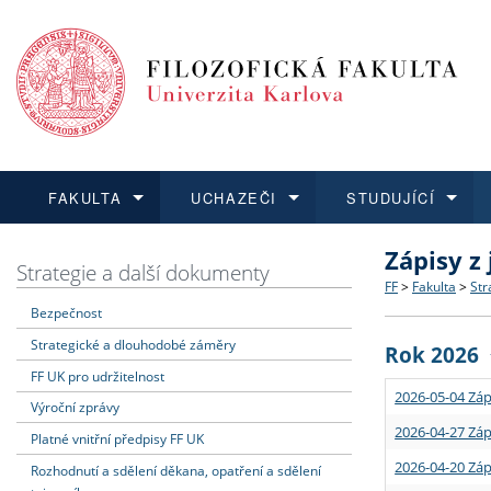
FAKULTA
UCHAZEČI
STUDUJÍCÍ
Zápisy z
FAKULTA
UCHAZEČI
STUDUJÍCÍ
VĚDA A VÝZKUM
ZAHRANIČÍ
Struktura a
Co studova
Bakalářsk
O vědě a 
Aktuální n
Strategie a další dokumenty
FF
>
Fakulta
>
Str
Bezpečnost
Dozvědět se více
Podat přihlášku
Dozvědět se více
Dozvědět se více
Dozvědět se více
Strategie 
Učitelské 
Doktorské
Akademické
Vyjíždějící
Strategické a dlouhodobé záměry
Rok 2026
Podpora a
Informace 
Rigorózní 
Granty a p
Přijíždějíc
FF UK pro udržitelnost
2026-05-04 Záp
Výroční zprávy
Absolventi
Vyjíždějíc
2026-04-27 Záp
Platné vnitřní předpisy FF UK
2026-04-20 Záp
Rozhodnutí a sdělení děkana, opatření a sdělení
Fakultní š