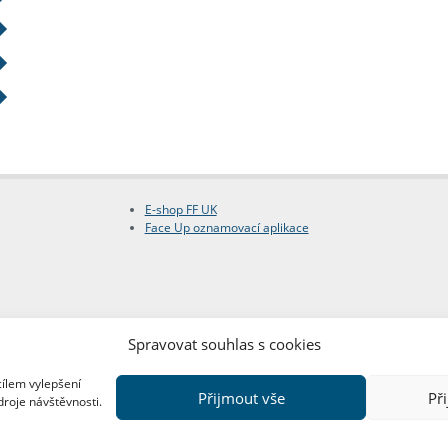
E-shop FF UK
Face Up oznamovací aplikace
Spravovat souhlas s cookies
cílem vylepšení
Přijmout vše
Př
droje návštěvnosti.
Copyright © FF UK 2026
Design:
Red Peppers