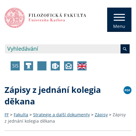
Zápisy z jednání kolegia
děkana
FF
>
Fakulta
>
Strategie a další dokumenty
>
Zápisy
>
Zápisy
z jednání kolegia děkana