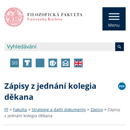
Zápisy z jednání kolegia
děkana
FF
>
Fakulta
>
Strategie a další dokumenty
>
Zápisy
>
Zápisy
z jednání kolegia děkana