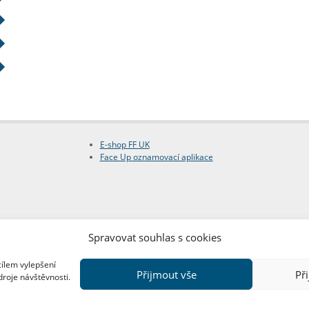
E-shop FF UK
Face Up oznamovací aplikace
Spravovat souhlas s cookies
cílem vylepšení
Přijmout vše
Př
droje návštěvnosti.
Copyright © FF UK 2026
Design:
Red Peppers