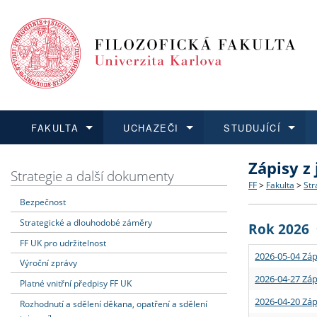
FAKULTA
UCHAZEČI
STUDUJÍCÍ
Zápisy z
FAKULTA
UCHAZEČI
STUDUJÍCÍ
VĚDA A VÝZKUM
ZAHRANIČÍ
Struktura a
Co studova
Bakalářsk
O vědě a 
Aktuální n
Strategie a další dokumenty
FF
>
Fakulta
>
Str
Bezpečnost
Dozvědět se více
Podat přihlášku
Dozvědět se více
Dozvědět se více
Dozvědět se více
Strategie 
Učitelské 
Doktorské
Akademické
Vyjíždějící
Strategické a dlouhodobé záměry
Rok 2026
Podpora a
Informace 
Rigorózní 
Granty a p
Přijíždějíc
FF UK pro udržitelnost
2026-05-04 Záp
Výroční zprávy
Absolventi
Vyjíždějíc
2026-04-27 Záp
Platné vnitřní předpisy FF UK
2026-04-20 Záp
Rozhodnutí a sdělení děkana, opatření a sdělení
Fakultní š