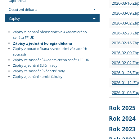
tajemníka
2026-03-16 Záp
Opatření děkana
2026-03-09 Záp
Zápisy
2026-03-02 Záp
Zápisy z jednání předsednictva Akademického
2026-02-23 Záp
senátu FF UK
2026-02-16 Záp
Zápisy z jednání kolegia děkana
Zápisy z porad děkana s vedoucími základních
2026-02-09 Záp
součástí
Zápisy ze zasedání Akademického senátu FF UK
2026-02-02 Záp
Zápisy z jednání Ediční rady
Zápisy ze zasedání Vědecké rady
2026-01-26 Záp
Zápisy z jednání komisí fakulty
2026-01-12 Záp
2026-01-05 Záp
Rok 2025
Rok 2024
Rok 2023