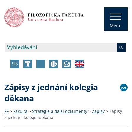
Zápisy z jednání kolegia
děkana
FF
>
Fakulta
>
Strategie a další dokumenty
>
Zápisy
>
Zápisy
z jednání kolegia děkana